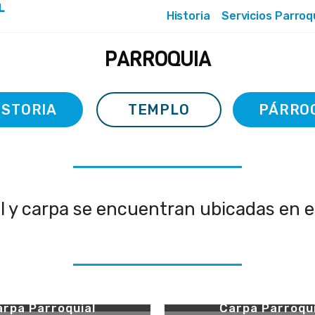
L
Historia
Servicios Parroq
PARROQUIA
ISTORIA
TEMPLO
PÁRRO
l y carpa se encuentran ubicadas en e
nterior Capilla
Altar
arpa Parroquial
Carpa Parroqui