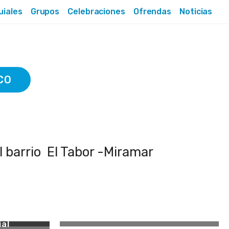
uiales
Grupos
Celebraciones
Ofrendas
Noticias
CO
l barrio El Tabor -Miramar
Exterior Capilla
al