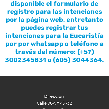
disponible el formulario de
registro para las intenciones
por la página web, entretanto
puedes registrar tus
intenciones para la Eucaristía
por por whatsapp o teléfono a
través del número: (+57)
3002345831 o (605) 3044364.
Dirección
Calle 98A # 45 -32